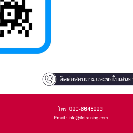
โทร
090-6645993
Email : info@ifdtraining.com