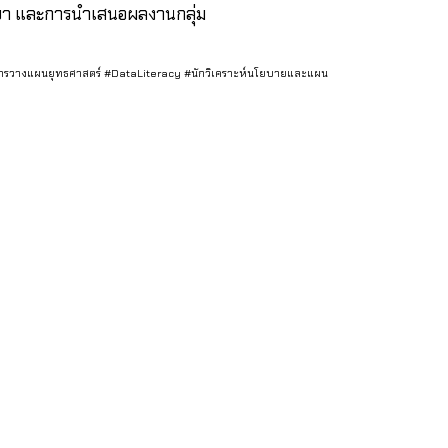
ษา และการนำเสนอผลงานกลุ่ม
รวางแผนยุทธศาสตร์ #DataLiteracy #นักวิเคราะห์นโยบายและแผน