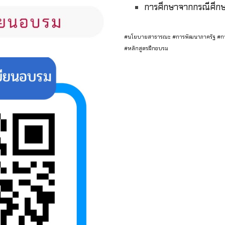
การศึกษาจากกรณีศึก
#นโยบายสาธารณะ #การพัฒนาภาครัฐ #กา
#หลักสูตรฝึกอบรม