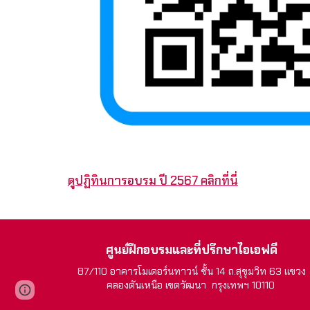
ดูปฏิทินการอบรม ปี 2567 คลิกที่นี่
ศูนย์ฝึกอบรมและที่ปรึกษาไอเอฟดี
87/110 อาคารโมเดอร์นทาวน์ ชั้น 14 ถ.สุขุมวิท 63 แขวง
คลองตันเหนือ เขตวัฒนา กรุงเทพฯ 10110
Page
Google Sites
Report abuse
updated