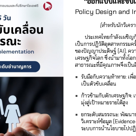
"ออกแบบและขับเ
Policy Design and 
(สำหรับนักวิเ
ประเทศไทยกำลังเผชิญกับ
เป็นการปฏิวัติอุตสาหกรรมครั้ง
ของปัญญาประดิษฐ์ (AI), ควา
เศรษฐกิจโลก ซึ่งนำมาทั้งโ
สาธารณะที่มีคุณภาพจึงเป็นสิ่ง
รับมือกับความท้าทาย:
เพื่
เป็นตัวขับเคลื่อน
ก้าวข้ามกับดักเศรษฐกิจ:
เ
มุ่งสู่เป้าหมายรายได้สูง
ยกระดับสมรรถนะ:
พัฒนาน
วิเคราะห์ข้อมูล (Eviden
ระบบการนำนโยบายไปปฏิบัติ