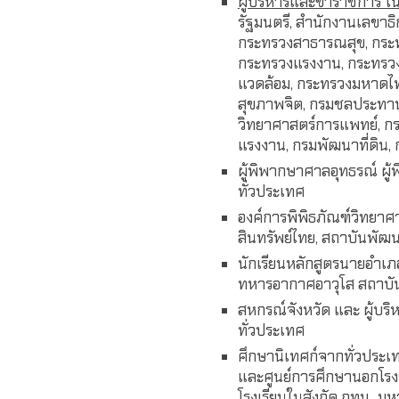
ผู้บริหารและข้าราชการ 
รัฐมนตรี, สำนักงานเลขา
กระทรวงสาธารณสุข, กระ
กระทรวงแรงงาน, กระทรวง
แวดล้อม, กระทรวงมหาดไทย
สุขภาพจิต, กรมชลประทาน,
วิทยาศาสตร์การแพทย์, ก
แรงงาน, กรมพัฒนาที่ดิน,
ผู้พิพากษาศาลอุทธรณ์ ผู้
ทั่วประเทศ
องค์การพิพิธภัณฑ์วิทยาศา
สินทรัพย์ไทย, สถาบันพั
นักเรียนหลักสูตรนายอำเภ
ทหารอากาศอาวุโส สถาบัน
สหกรณ์จังหวัด และ ผู้บร
ทั่วประเทศ
ศึกษานิเทศก์จากทั่วประเท
และศูนย์การศึกษานอกโรง
โรงเรียนในสังกัด กทม., 