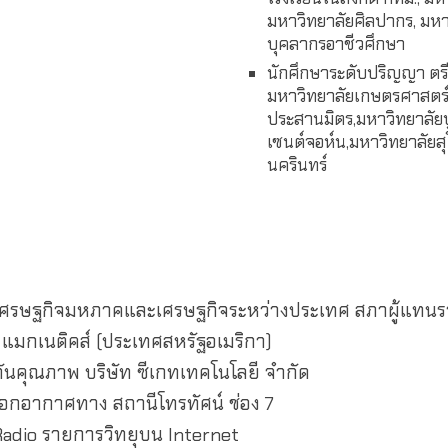
มหาวิทยาลัยศิลปากร, มห
บุคลากรอาชีวศึกษา
นักศึกษาระดับปริญญา ตรี
มหาวิทยาลัยเกษตรศาสตร์,
ประสานมิตร,มหาวิทยาลัยบ
เซนต์จอห์น,มหาวิทยาลัยส
นครินทร์
การเศรษฐกิจมหภาคและเศรษฐกิจระหว่างประเทศ สภาผู้แทน
 แมกเนติคส์ (ประเทศสหรัฐอเมริกา)
กันคุณภาพ บริษัท ซีเกทเทคโนโลยี จำกัด
อกอากาศทาง สถานีโทรทัศน์ ช่อง 7
 Radio รายการวิทยุบน Internet