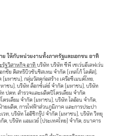
 ให้กับหน่วยงานทั้งภาครัฐและเอกชน อาทิ
ะรัฐวิสาหกิจ อาทิ
บริษัท บริษัท ซีพี เซเว่นอีเลฟเว่น
อกชัย ดิสทริบิวชันซิสเทม จำกัด (เทสโก้ โลตัส),
ัด (มหาชน), กลุ่มวัสดุก่อสร้าง เครือซีเมนต์ไทย,
หาชน), บริษัท ล็อกซ์เล่ย์ จำกัด (มหาชน), บริษัท
ษัท ปตท. สำรวจและผลิตปิโตรเลียม จำกัด
โตรเลียม จำกัด (มหาชน), บริษัท ไลอ้อน จำกัด,
ฝ่ายผลิต, การไฟฟ้าส่วนภูมิภาค และการประปา
, บริษัท โออิชิกรุ๊ป จำกัด (มหาชน), บริษัท วิทยุ
ัด, บริษัท แอมเวย์ (ประเทศไทย) จำกัด, ธนาคาร