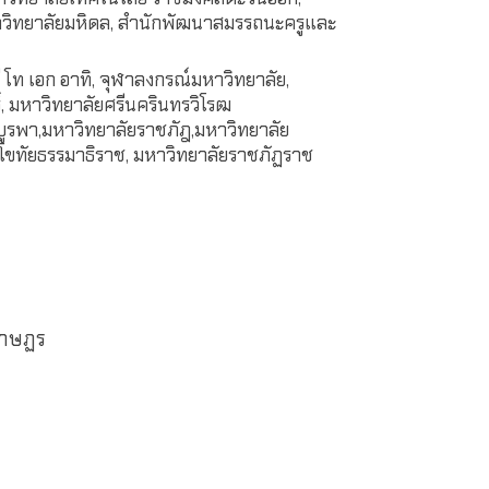
าวิทยาลัยมหิดล, สำนักพัฒนาสมรรถนะครูและ
 โท เอก อาทิ, จุฬาลงกรณ์มหาวิทยาลัย,
 มหาวิทยาลัยศรีนครินทรวิโรฒ
ูรพา,มหาวิทยาลัยราชภัฎ,มหาวิทยาลัย
ุโขทัยธรรมาธิราช, มหาวิทยาลัยราชภัฏราช
ราษฏร