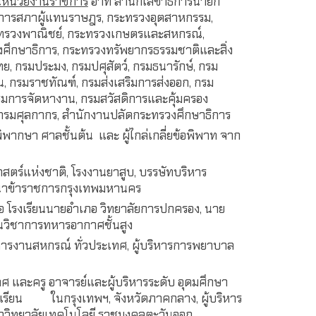
ในหน่วยงานราชการ
อาทิ สำนักเลขาธิการนายก
ธิการสภาผู้แทนราษฎร, กระทรวงอุตสาหกรรม,
ทรวงพาณิชย์, กระทรวงเกษตรและสหกรณ์,
ศึกษาธิการ, กระทรวงทรัพยากรธรรมชาติและสิ่ง
, กรมประมง, กรมปศุสัตว์, กรมธนารักษ์, กรม
 กรมราชทัณฑ์, กรมส่งเสริมการส่งออก, กรม
รมการจัดหางาน, กรมสวัสดิการและคุ้มครอง
 กรมศุลกากร, สำนักงานปลัดกระทรวงศึกษาธิการ
พิพากษา ศาลชั้นต้น และ ผู้ไกล่เกลี่ยข้อพิพาท จาก
สตร์แห่งชาติ, โรงงานยาสูบ, บรรษัทบริหาร
ฒนาข้าราชการกรุงเทพมหานคร
อ โรงเรียนนายอำเภอ วิทยาลัยการปกครอง, นาย
วิชาการทหารอากาศชั้นสูง
ิหารงานสหกรณ์ ทั่วประเทศ, ผู้บริหารการพยาบาล
ศ และครู อาจารย์และผู้บริหารระดับ อุดมศึกษา
เรียน ในกรุงเทพฯ, จังหวัดภาคกลาง, ผู้บริหาร
มหาวิทยาลัยเทคโนโลยี ราชมงคลตะวันออก,