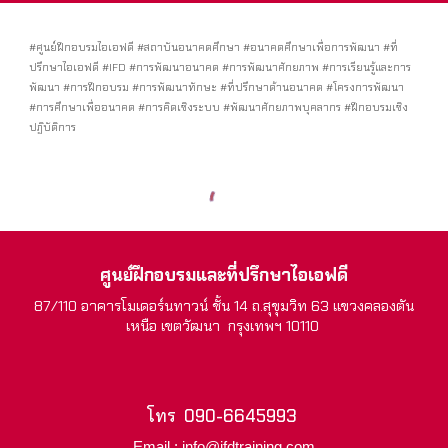
#ศูนย์ฝึกอบรมไอเอฟดี #สถาบันอนาคตศึกษา #อนาคตศึกษาเพื่อการพัฒนา #ที่
ปรึกษาไอเอฟดี #IFD #การพัฒนาอนาคต #การพัฒนาศักยภาพ #การเรียนรู้และการ
พัฒนา #การฝึกอบรม #การพัฒนาทักษะ #ที่ปรึกษาด้านอนาคต #โครงการพัฒนา
#การศึกษาเพื่ออนาคต #การคิดเชิงระบบ #พัฒนาศักยภาพบุคลากร #ฝึกอบรมเชิง
ปฏิบัติการ
ศูนย์ฝึกอบรมและที่ปรึกษาไอเอฟดี
87/110 อาคารโมเดอร์นทาวน์ ชั้น 14 ถ.สุขุมวิท 63 แขวงคลองตัน
เหนือ เขตวัฒนา กรุงเทพฯ 10110
โทร
090-6645993
Email : info@ifdtraining.com