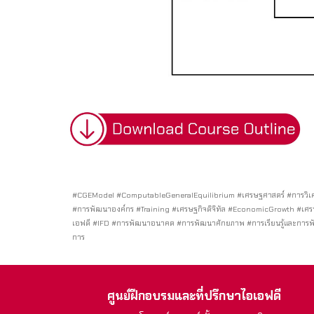
#CGEModel #ComputableGeneralEquilibrium #เศรษฐศาสตร์ #การวิเค
#การพัฒนาองค์กร #Training #เศรษฐกิจดิจิทัล #EconomicGrowth #เศ
เอฟดี #IFD #การพัฒนาอนาคต #การพัฒนาศักยภาพ #การเรียนรู้และการพ
การ
ศูนย์ฝึกอบรมและที่ปรึกษาไอเอฟดี