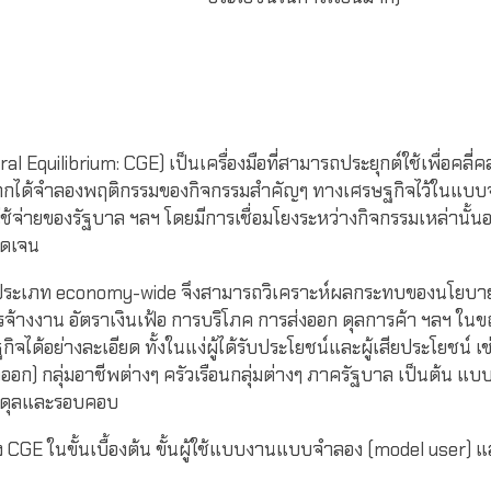
quilibrium: CGE) เป็นเครื่องมือที่สามารถประยุกต์ใช้เพื่อคลี
จากได้จำลองพฤติกรรมของกิจกรรมสำคัญๆ ทางเศรษฐกิจไว้ในแบบจ
ช้จ่ายของรัฐบาล ฯลฯ โดยมีการเชื่อมโยงระหว่างกิจกรรมเหล่านั
ัดเจน
ะเภท economy-wide จึงสามารถวิเคราะห์ผลกระทบของนโยบายต่อ
้างงาน อัตราเงินเฟ้อ การบริโภค การส่งออก ดุลการค้า ฯลฯ ในขณ
จได้อย่างละเอียด ทั้งในแง่ผู้ได้รับประโยชน์และผู้เสียประโยชน์ 
) กลุ่มอาชีพต่างๆ ครัวเรือนกลุ่มต่างๆ ภาครัฐบาล เป็นต้น แบบจำ
ดุลและรอบคอบ
GE ในขั้นเบื้องต้น ขั้นผู้ใช้แบบงานแบบจำลอง (model user) 