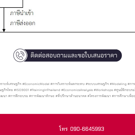
ราะห์เศรษฐกิจ #EconomicModel #การวิเคราะห์ผลกระทบ #ระบบเศรษฐกิจ #Modeling #การพั
รษฐกิจไทย #ISO9001 #TrainingInThailand #EconomicsAnalysis #Workshops #ศูนย์ฝึกอบรม
ัฒนา #การฝึกอบรม #การพัฒนาทักษะ #ที่ปรึกษาด้านอนาคต #โครงการพัฒนา #การศึกษาเพื่ออ
โทร
090-6645993