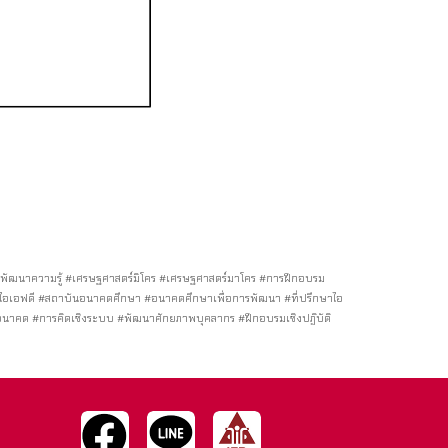
ฒนาความรู้ #เศรษฐศาสตร์มิโคร #เศรษฐศาสตร์มาโคร #การฝึกอบรม
ไอเอฟดี #สถาบันอนาคตศึกษา #อนาคตศึกษาเพื่อการพัฒนา #ที่ปรึกษาไอ
นาคต #การคิดเชิงระบบ #พัฒนาศักยภาพบุคลากร #ฝึกอบรมเชิงปฏิบัติ