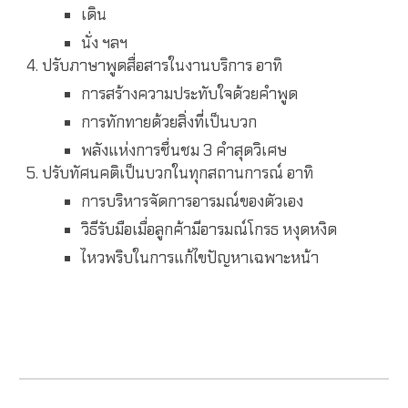
เดิน
นั่ง ฯลฯ
4. ปรับภาษาพูดสื่อสารในงานบริการ อาทิ
การสร้างความประทับใจด้วยคำพูด
การทักทายด้วยสิ่งที่เป็นบวก
พลังแห่งการชื่นชม 3 คำสุดวิเศษ
5. ปรับทัศนคติเป็นบวกในทุกสถานการณ์ อาทิ
การบริหารจัดการอารมณ์ของตัวเอง
วิธีรับมือเมื่อลูกค้ามีอารมณ์โกรธ หงุดหงิด
ไหวพริบในการแก้ไขปัญหาเฉพาะหน้า