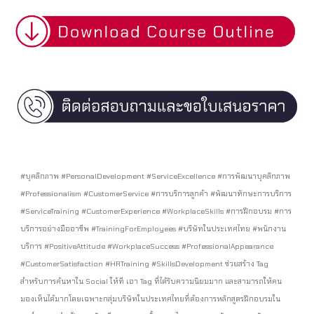
#บุคลิกภาพ #PersonalDevelopment #ServiceExcellence #การพัฒนาบุคลิกภาพ
#Professionalism #CustomerService #การบริการลูกค้า #พัฒนาทักษะการบริการ
#ServiceTraining #CustomerExperience #WorkplaceSkills #การฝึกอบรม #การ
บริการอย่างมืออาชีพ #TrainingForEmployees #บริษัทในประเทศไทย #พนักงาน
บริการ #PositiveAttitude #WorkplaceSuccess #ProfessionalAppearance
#CustomerSatisfaction #HRTraining #SkillsDevelopment ช่วยสร้าง Tag
สำหรับการค้นหาใน Social ให้ที เอา Tag ที่ได้รับความนิยมมาก และสามารถให้คน
มองเห็นได้มากโดยเฉพาะกลุ่มบริษัทในประเทศไทยที่ต้องการหลักสูตรฝึกอบรมใน