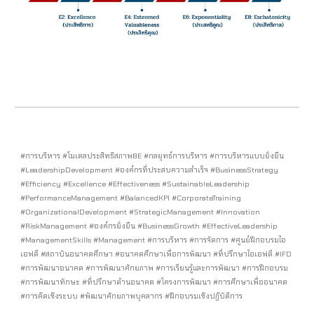
#การบริหาร #โมเดลประสิทธิสภาพ8E #กลยุทธ์การบริหาร #การบริหารแบบยั่งยืน
#LeadershipDevelopment #องค์กรที่ประสบความสำเร็จ #BusinessStrategy
#Efficiency #Excellence #Effectiveness #SustainableLeadership
#PerformanceManagement #BalancedKPI #CorporateTraining
#OrganizationalDevelopment #StrategicManagement #Innovation
#RiskManagement #องค์กรยั่งยืน #BusinessGrowth #EffectiveLeadership
#ManagementSkills #Management #การบริหาร #การจัดการ #ศูนย์ฝึกอบรมไอ
เอฟดี #สถาบันอนาคตศึกษา #อนาคตศึกษาเพื่อการพัฒนา #ที่ปรึกษาไอเอฟดี #IFD
#การพัฒนาอนาคต #การพัฒนาศักยภาพ #การเรียนรู้และการพัฒนา #การฝึกอบรม
#การพัฒนาทักษะ #ที่ปรึกษาด้านอนาคต #โครงการพัฒนา #การศึกษาเพื่ออนาคต
#การคิดเชิงระบบ #พัฒนาศักยภาพบุคลากร #ฝึกอบรมเชิงปฏิบัติการ