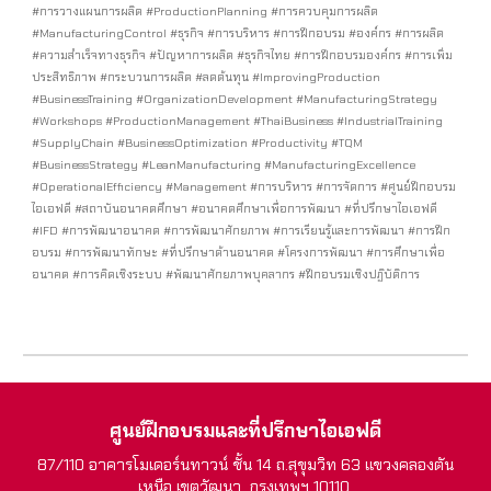
#การวางแผนการผลิต #ProductionPlanning #การควบคุมการผลิต
#ManufacturingControl #ธุรกิจ #การบริหาร #การฝึกอบรม #องค์กร #การผลิต
#ความสำเร็จทางธุรกิจ #ปัญหาการผลิต #ธุรกิจไทย #การฝึกอบรมองค์กร #การเพิ่ม
ประสิทธิภาพ #กระบวนการผลิต #ลดต้นทุน #ImprovingProduction
#BusinessTraining #OrganizationDevelopment #ManufacturingStrategy
#Workshops #ProductionManagement #ThaiBusiness #IndustrialTraining
#SupplyChain #BusinessOptimization #Productivity #TQM
#BusinessStrategy #LeanManufacturing #ManufacturingExcellence
#OperationalEfficiency #Management #การบริหาร #การจัดการ #ศูนย์ฝึกอบรม
ไอเอฟดี #สถาบันอนาคตศึกษา #อนาคตศึกษาเพื่อการพัฒนา #ที่ปรึกษาไอเอฟดี
#IFD #การพัฒนาอนาคต #การพัฒนาศักยภาพ #การเรียนรู้และการพัฒนา #การฝึก
อบรม #การพัฒนาทักษะ #ที่ปรึกษาด้านอนาคต #โครงการพัฒนา #การศึกษาเพื่อ
อนาคต #การคิดเชิงระบบ #พัฒนาศักยภาพบุคลากร #ฝึกอบรมเชิงปฏิบัติการ
ศูนย์ฝึกอบรมและที่ปรึกษาไอเอฟดี
87/110 อาคารโมเดอร์นทาวน์ ชั้น 14 ถ.สุขุมวิท 63 แขวงคลองตัน
เหนือ เขตวัฒนา กรุงเทพฯ 10110