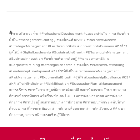
#
การบริหารองค์กร #ProfessionalDevelopment #LeadershipTraining #องค์กร
ยั่งยืน #ManagementStrategy #องค์กรแห่งอนาคต #BusinessSuccess
#StrategicManagement #LeadershipSkills #InnovationInBusiness #องค์กร
ยุคใหม่ #DigitalLeadership #SustainableGrowth #EfficiencyInManagement
#BusinessInnovation #องค์กรแห่งการเรียนรู้ #ManagementSkills
#CorporateTraining #StrategicLeadership #องค์กร #BusinessNetworking
#LeadershipDevelopment #องค์กรที่ยั่งยืน #PerformanceManagement
#RiskManagement #ExponentialGrowth #ธุรกิจ #LeadershipExcellence #CSR
#KPI #TrainTheTrainer #RiskMitigation #SuccessionPlan #Management
#การบริหาร #การจัดการ #ศูนย์ฝึกอบรมไอเอฟดี #สถาบันอนาคตศึกษา #อนาคต
ศึกษาเพื่อการพัฒนา #ที่ปรึกษาไอเอฟดี #IFD #การพัฒนาอนาคต #การพัฒนา
ศักยภาพ #การเรียนรู้และการพัฒนา #การฝึกอบรม #การพัฒนาทักษะ #ที่ปรึกษา
ด้านอนาคต #โครงการพัฒนา #การศึกษาเพื่ออนาคต #การคิดเชิงระบบ #พัฒนา
ศักยภาพบุคลากร #ฝึกอบรมเชิงปฏิบัติการ