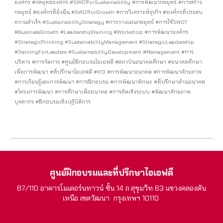
องค์กร #กลยุทธ์องค์กร #SWOTforSustainability #การพัฒนากลยุทธ์ #การสร้าง
กลยุทธ์ #องค์กรที่ยั่งยืน #SWOTforGrowth #การวิเคราะห์ธุรกิจ #องค์กรที่ประสบ
ความสำเร็จ #SustainabilityStrategy #การวางแผนกลยุทธ์ #การใช้SWOT
#BusinessGrowth #LeadershipTraining #Workshop #การพัฒนาองค์กร
#StrategicThinking #SustainabilityManagement #StrategicLeadership
#TrainingForLeaders #SustainabilityDevelopment #Management #การ
บริหาร #การจัดการ #ศูนย์ฝึกอบรมไอเอฟดี #สถาบันอนาคตศึกษา #อนาคตศึกษา
เพื่อการพัฒนา #ที่ปรึกษาไอเอฟดี #IFD #การพัฒนาอนาคต #การพัฒนาศักยภาพ
#การเรียนรู้และการพัฒนา #การฝึกอบรม #การพัฒนาทักษะ #ที่ปรึกษาด้านอนาคต
#โครงการพัฒนา #การศึกษาเพื่ออนาคต #การคิดเชิงระบบ #พัฒนาศักยภาพ
บุคลากร #ฝึกอบรมเชิงปฏิบัติการ
ศูนย์ฝึกอบรมและที่ปรึกษาไอเอฟดี
87/110 อาคารโมเดอร์นทาวน์ ชั้น 14 ถ.สุขุมวิท 63 แขวงคลองตัน
เหนือ เขตวัฒนา กรุงเทพฯ 10110